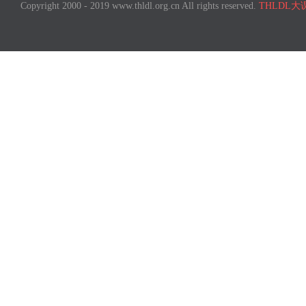
Copyright 2000 - 2019 www.thldl.org.cn All rights reserved.
THLDL大