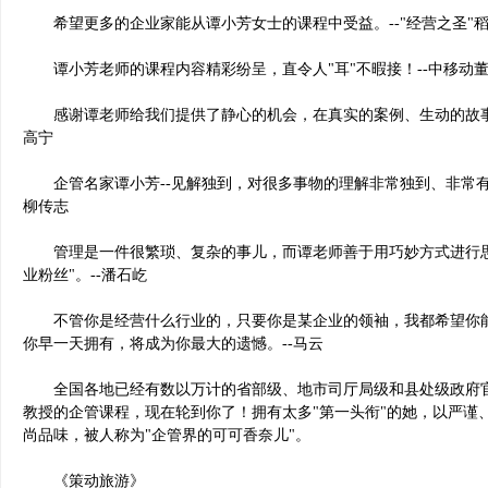
希望更多的企业家能从谭小芳女士的课程中受益。--"经营之圣"
谭小芳老师的课程内容精彩纷呈，直令人"耳"不暇接！--中移动
感谢谭老师给我们提供了静心的机会，在真实的案例、生动的故事中
高宁
企管名家谭小芳--见解独到，对很多事物的理解非常独到、非常有智
柳传志
管理是一件很繁琐、复杂的事儿，而谭老师善于用巧妙方式进行思
业粉丝"。--潘石屹
不管你是经营什么行业的，只要你是某企业的领袖，我都希望你能
你早一天拥有，将成为你最大的遗憾。--马云
全国各地已经有数以万计的省部级、地市司厅局级和县处级政府官
教授的企管课程，现在轮到你了！拥有太多"第一头衔"的她，以严谨
尚品味，被人称为"企管界的可可香奈儿"。
《策动旅游》