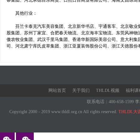
锣集团、河北承德百乐商贸、日照日百商业有限公司、海南文昌琼岛
其他行业：
芬兰卡泰克汽车美容集团、北京新华书店、宇通客车、北京敬业集
股集团、苏州丁家宜、合肥春天物流、北京海丰宝物流、东莞风神物
傲农牧业集团、武汉千里马集团、香港华新国际美容公司、意大利集
司、河北肃宁库氏皮草集团、浙江亚厦装饰股份公司、浙江天德股份
网站首页
关于我们
THLDL视频
福利课
联系电话：400-658-1599 李
Copyright 2000 - 2019 www.thldl.org.cn All rights reserved.
THLDL大