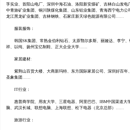
孚实业、首阳山电厂、深圳中海石油、洛阳新安煤矿、吉林白山发电
中青旅矿业集团、铜川陕煤化集团、山东铝业集团、青海西宁电力公
龙江黑龙矿业集团、吉林钢铁、石家庄新天绿色能源有限公司……
服装服饰：
韩国SK集团、常熟金伯利钻石、太原鄂尔多斯、丽娅达、李宁、
祥、以纯、扬州宝亿制鞋、正大企业大学……
家居建材:
紫荆山百货大楼、大商新玛特、东方国际家居公司、深圳好百年、
圣象集团……
IT行业：
惠普商学院、用友大学、三星电器、阿里巴巴、IBM中国渠道大学
脑、武汉长城、联想电脑、上海联想、松下电器（北京总部）……
旅游行业：