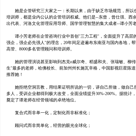
她是企管研究三大家之一：长期以来，由于缺乏市场规范，所以也
培训师，都是业内公认的企管培训权威。他们是--东曾，曾仕强、西
出代表、河洛文化管理应用导师、国学管理智慧的集大成者--谭小芳
谭小芳老师在企管咨询行业中首创"三力工程"，全面提升了高层的
强企，强企必先强人"的理念，20年间足迹遍布东南亚与国内各地，帮助5
高管、8000多名管理顾问和培训师。
她的管理演说甚至影响到杰克o威尔奇、稻盛和夫、张瑞敏、柳传志等
生"最多的老师，哈佛校长、前加州州长施瓦辛格，中国影视巨星陈
推荐她！
她拒绝空洞言教，用结果证明所说的一切，讲自己所做，做自己所讲。
多人，受训企业都得到极大改变，全面业绩提升30%-200%。据统计
奠定了谭老师在经管领域的卓绝地位。
复合式而非单一化，定制化而非标准化；
顾问式而非简单化，经营的眼光全球化；