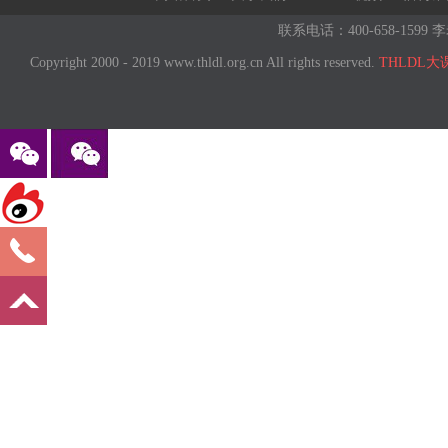
联系电话：400-658-1599 李
Copyright 2000 - 2019 www.thldl.org.cn All rights reserved.
THLDL大