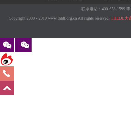
联系电话：400-658-1599 李
Copyright 2000 - 2019 www.thldl.org.cn All rights reserved.
THLDL大