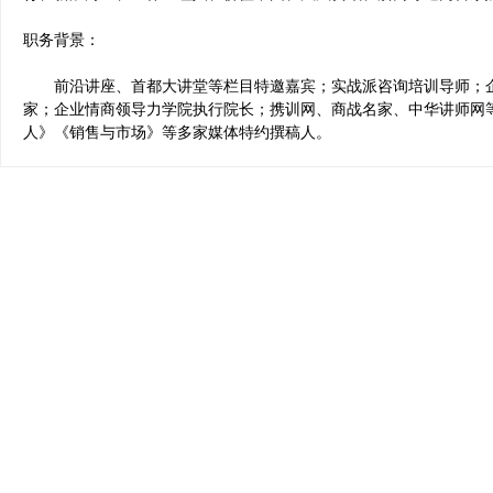
职务背景：
前沿讲座、首都大讲堂等栏目特邀嘉宾；实战派咨询培训导师；企
家；企业情商领导力学院执行院长；携训网、商战名家、中华讲师网
人》《销售与市场》等多家媒体特约撰稿人。