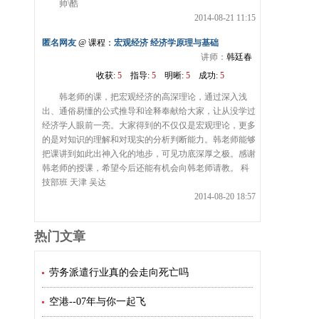
帅\酷
2014-08-21 11:15
匿名网友
@ 课程：
宏观经济 经济学原理与基础
讲师：
韩廷春
收获:
5
指导:
5
明晰:
5
成功:
5
韩老师的课，把宏观经济的高深理论，通过深入浅
出、通俗易懂的公式推导和诠释奉献给大家，让从没学过
经济学人眼前一亮。大家得到的不仅仅是宏观理论，更多
的是对知识的理解和对现实的分析判断能力。韩老师能够
把课讲到如此出神入化的地步，可见功底深厚之极。感谢
韩老师的授课，希望今后还能有机会向韩老师请教。 科
技部班 天津 吴达
2014-08-20 18:57
热门文章
劳务派遣行业真的会走向死亡吗
空港--07年与你一起飞