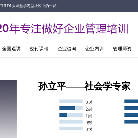
成为THLDL大课堂学习型社区中的一员。
全国巡讲
交付课程
企业咨询
企业内训
管理师资
孙立平——社会学专家
0封
2封
1封
0封
0封