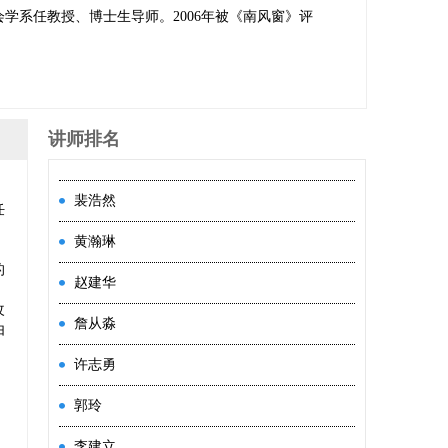
会学系任教授、博士生导师。2006年被《南风窗》评
讲师排名
裴浩然
任
黄瀚琳
，
的
赵建华
改
詹从淼
由
许志勇
，
郭玲
李建立