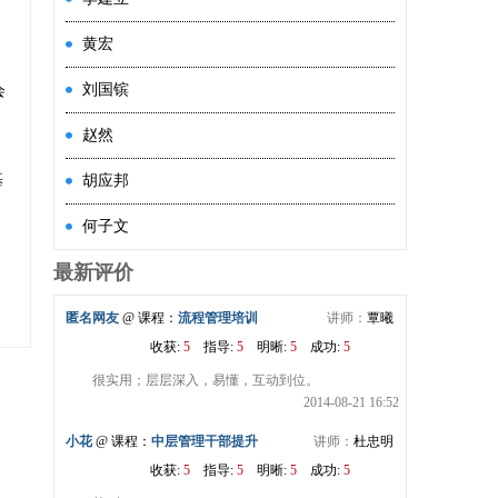
；
黄宏
》
刘国镔
会
赵然
基
胡应邦
何子文
最新评价
匿名网友
@ 课程：
流程管理培训
讲师：
覃曦
收获:
5
指导:
5
明晰:
5
成功:
5
很实用；层层深入，易懂，互动到位。
2014-08-21 16:52
小花
@ 课程：
中层管理干部提升
讲师：
杜忠明
收获:
5
指导:
5
明晰:
5
成功:
5