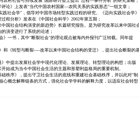
与农村社会可持续发展”国际研讨会上提出“过程—事件分析”的研究策略
评论》上发表“当代中国农村国家—农民关系的实践形态”一组文章；
“实践社会学”，倡导对中国市场转型实践过程的研究。《迈向实践社会学
型过程分析》发表在《中国社会科学》2002年第五期；
来中国社会结构演变的新趋势》长篇研究报告。是为研究改革以来中国社
构的演变进行了系统的论述；
国社会》一书，其中“断裂社会”的理论观点被海内外报刊广泛转载。同年提
辑》和《转型与断裂----改革以来中国社会结构的变迁》，提出社会断裂的
题》中提出发展社会学中现代化理论、发展理论、转型理论的构想；出版
弈开始成为当今中国社会生活的主题和形塑利益格局的重要机制。
基础秩序》，提出守卫社会生活的底线和重建社会基础秩序，并以此对“制
学核心概念解释链条的方式，强化社会学学科的解释力度，以适应社会转型