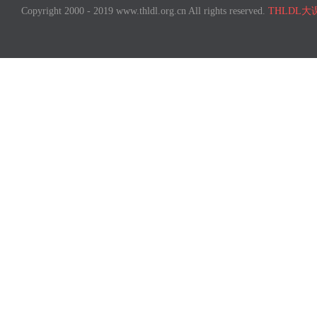
Copyright 2000 - 2019 www.thldl.org.cn All rights reserved.
THLDL大